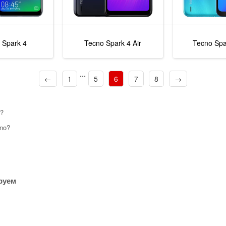
 Spark 4
Tecno Spark 4 Air
Tecno Spar
...
←
1
5
6
7
8
→
o?
no?
руем