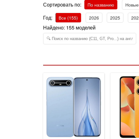
Сортировать по:
По названию
Новые
Год:
Все (155)
2026
2025
202
Найдено:
155
моделей